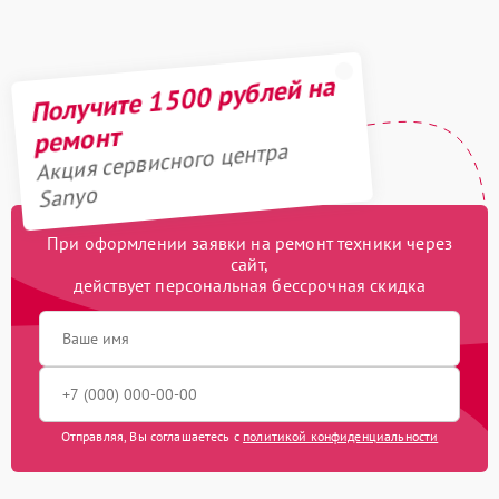
(восстановление)
Замена датчиков
500 рублей
Получите 1500 рублей на
Ремонт механизма
500 рублей
открывания двери
ремонт
Акция сервисного центра
Ремонт двигателя
590 рублей
поддона
Sanyo
Замена ТЭН
850 рублей
При оформлении заявки на ремонт техники через
сайт,
Замена силового
действует персональная бессрочная скидка
900 рублей
трансформатора
Замена лампочки
400 рублей
Отправляя, Вы соглашаетесь с
политикой конфиденциальности