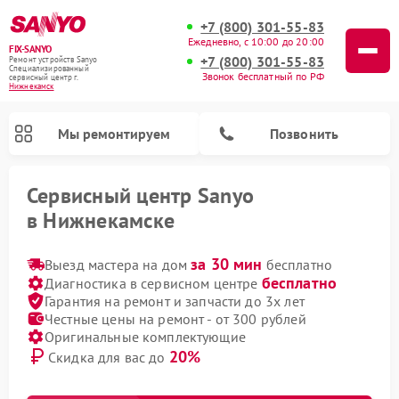
+7 (800) 301-55-83
Ежедневно, с 10:00 до 20:00
FIX-SANYO
+7 (800) 301-55-83
Ремонт устройств Sanyo
Специализированный
Звонок бесплатный по РФ
cервисный центр г.
Нижнекамск
Мы ремонтируем
Позвонить
Сервисный центр Sanyo
в Нижнекамске
за 30 мин
Выезд мастера на дом
бесплатно
бесплатно
Диагностика в сервисном центре
Гарантия на ремонт и запчасти до 3х лет
Честные цены на ремонт - от 300 рублей
Ремонт микроволновых печей Sanyo
Ремонт посудомоечных машин Sanyo
Ремонт стиральных машин Sanyo
Оригинальные комплектующие
20%
Скидка для вас до