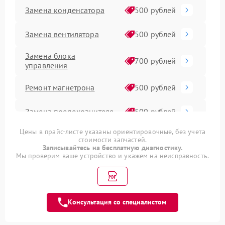
Замена конденсатора
500 рублей
Замена вентилятора
500 рублей
Замена блока
700 рублей
управления
Ремонт магнетрона
500 рублей
Замена предохранителя
500 рублей
Цены в прайс-листе указаны ориентировочные, без учета
Ремонт переключателей
500 рублей
стоимости запчастей.
режимов
Записывайтесь на бесплатную диагностику.
Мы проверим ваше устройство и укажем на неисправность.
Прошивка
1000 рублей
Замена платы
500 рублей
управления
Консультация со специалистом
Ремонт платы управления
500 рублей