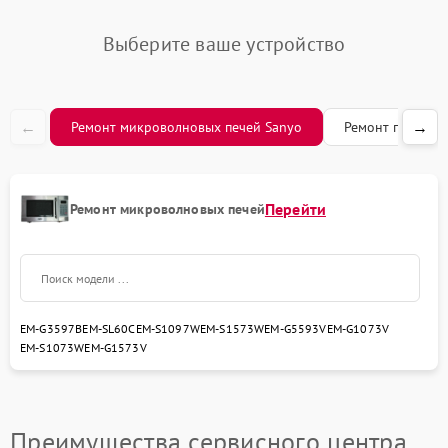
Выберите ваше устройство
←
→
Ремонт микроволновых печей Sanyo
Ремонт посудом
Перейти
Ремонт микроволновых печей
EM-G3597B
EM-SL60C
EM-S1097W
EM-S1573W
EM-G5593V
EM-G1073V
EM-S1073W
EM-G1573V
Преимущества сервисного центра